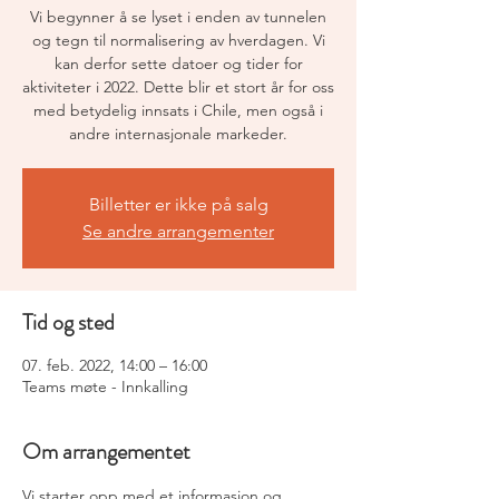
Vi begynner å se lyset i enden av tunnelen
og tegn til normalisering av hverdagen. Vi
kan derfor sette datoer og tider for
aktiviteter i 2022. Dette blir et stort år for oss
med betydelig innsats i Chile, men også i
andre internasjonale markeder.
Billetter er ikke på salg
Se andre arrangementer
Tid og sted
07. feb. 2022, 14:00 – 16:00
Teams møte - Innkalling
Om arrangementet
Vi starter opp med et informasjon og 