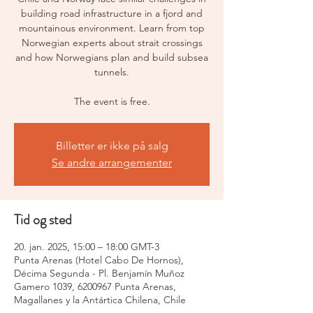
building road infrastructure in a fjord and
mountainous environment. Learn from top
Norwegian experts about strait crossings
and how Norwegians plan and build subsea
tunnels.
The event is free.
Billetter er ikke på salg
Se andre arrangementer
Tid og sted
20. jan. 2025, 15:00 – 18:00 GMT-3
Punta Arenas (Hotel Cabo De Hornos),
Décima Segunda - Pl. Benjamín Muñoz
Gamero 1039, 6200967 Punta Arenas,
Magallanes y la Antártica Chilena, Chile