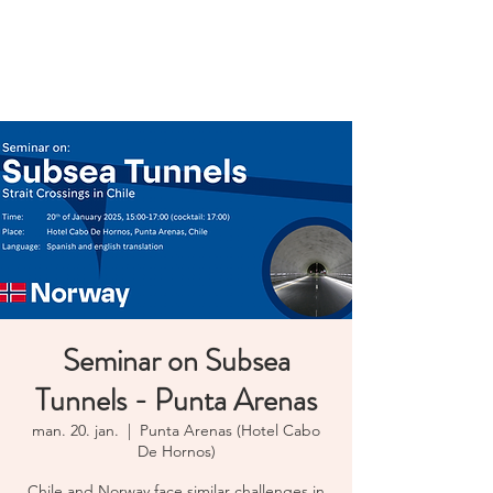
Norwegian
Tunnelling Network
Seminar on Subsea
Tunnels - Punta Arenas
man. 20. jan.
  |  
Punta Arenas (Hotel Cabo
De Hornos)
Chile and Norway face similar challenges in